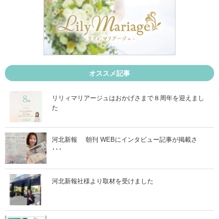
月
0
」
月
」
オススメ記事
リリィマリアージュはおかげさまで８周年を迎えまし
た
河北新報 朝刊 WEBにインタビュー記事が掲載さ
･･･
河北新報社様より取材を受けました