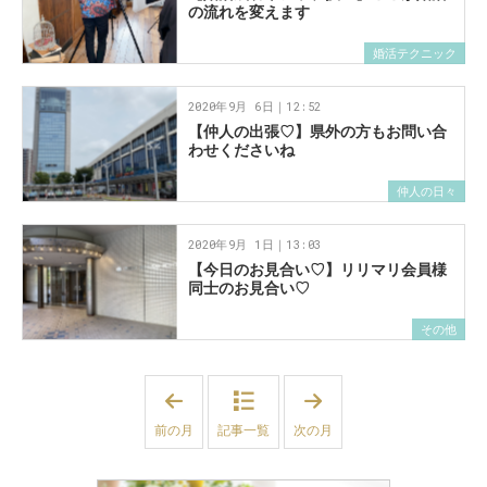
の流れを変えます
婚活テクニック
2020年9月 6日｜12:52
【仲人の出張♡】県外の方もお問い合
わせくださいね
仲人の日々
2020年9月 1日｜13:03
【今日のお見合い♡】リリマリ会員様
同士のお見合い♡
その他
「
「
2
2
0
0
前の月
記事一覧
次の月
2
2
0
0
年
年
8
1