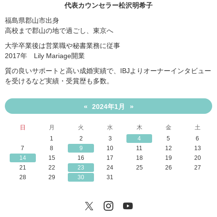
代表カウンセラー松沢明希子
福島県郡山市出身
高校まで郡山の地で過ごし、東京へ
大学卒業後は営業職や秘書業務に従事
2017年 Lily Mariage開業
質の良いサポートと高い成婚実績で、IBJよりオーナーインタビュー
を受けるなど実績・受賞歴も多数。
2024年1月
«
»
日
月
火
水
木
金
土
1
2
3
4
5
6
7
8
9
10
11
12
13
14
15
16
17
18
19
20
21
22
23
24
25
26
27
28
29
30
31
Twitter
Instagram
YouTube