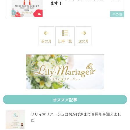
ます！
その他
「
「
2
2
0
0
前の月
記事一覧
次の月
2
2
3
4
年
年
1
2
2
月
月
」
」
オススメ記事
リリィマリアージュはおかげさまで８周年を迎えまし
た