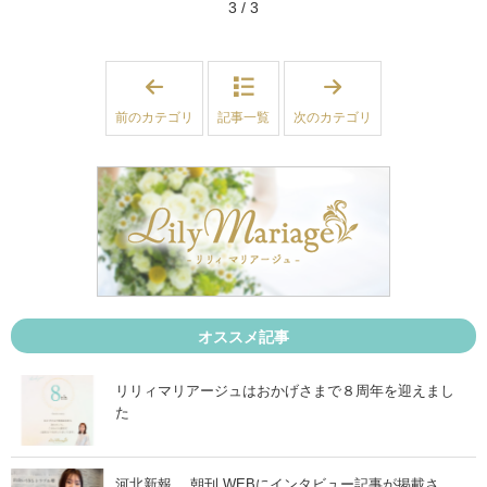
3 / 3
「
「
婚
婚
活
活
前のカテゴリ
記事一覧
次のカテゴリ
テ
卒
ク
業
ニ
後
ッ
」
ク
」
オススメ記事
リリィマリアージュはおかげさまで８周年を迎えまし
た
河北新報 朝刊 WEBにインタビュー記事が掲載さ