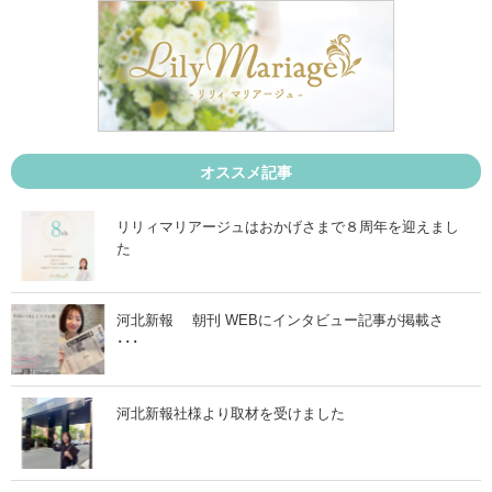
1
1
月
月
2
2
5
9
日
日
」
」
オススメ記事
リリィマリアージュはおかげさまで８周年を迎えまし
た
河北新報 朝刊 WEBにインタビュー記事が掲載さ
･･･
河北新報社様より取材を受けました