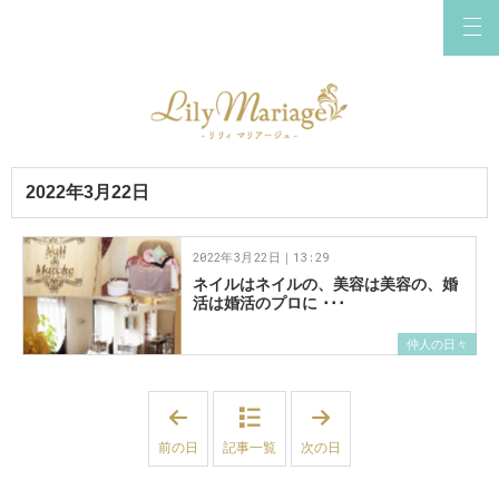
2022年3月22日
2022年3月22日｜13:29
ネイルはネイルの、美容は美容の、婚
活は婚活のプロに ･･･
仲人の日々
「
「
2
2
0
0
前の日
記事一覧
次の日
2
2
2
2
年
年