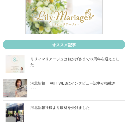
3
3
月
月
1
2
6
8
日
日
」
」
オススメ記事
リリィマリアージュはおかげさまで８周年を迎えまし
た
河北新報 朝刊 WEBにインタビュー記事が掲載さ
･･･
河北新報社様より取材を受けました