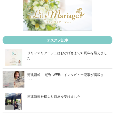
4
5
月
月
2
8
5
日
日
」
」
オススメ記事
リリィマリアージュはおかげさまで８周年を迎えまし
た
河北新報 朝刊 WEBにインタビュー記事が掲載さ
･･･
河北新報社様より取材を受けました