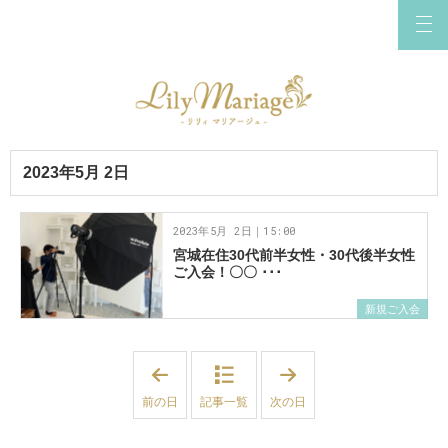
2023年5月 2日
2023年5月 2日｜15:00
宮城在住30代前半女性・30代後半女性
ご入会！〇〇 ･･･
新規ご入会
「
「
2
2
0
0
前の日
記事一覧
次の日
2
2
3
3
年
年