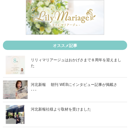
5
5
月
月
7
1
日
4
」
日
」
オススメ記事
リリィマリアージュはおかげさまで８周年を迎えまし
た
河北新報 朝刊 WEBにインタビュー記事が掲載さ
･･･
河北新報社様より取材を受けました