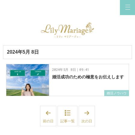
2024年5月 8日
2024年5月 8日｜09:41
婚活成功のための極意をお伝えします
婚活ノウハウ
「
「
2
2
0
0
前の日
記事一覧
次の日
2
2
4
4
年
年