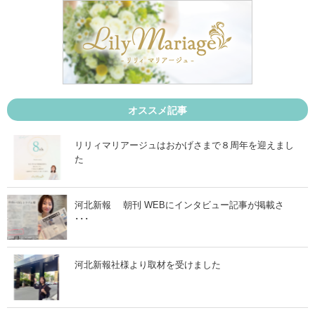
4
4
月
月
1
3
日
0
」
日
」
オススメ記事
リリィマリアージュはおかげさまで８周年を迎えまし
た
河北新報 朝刊 WEBにインタビュー記事が掲載さ
･･･
河北新報社様より取材を受けました