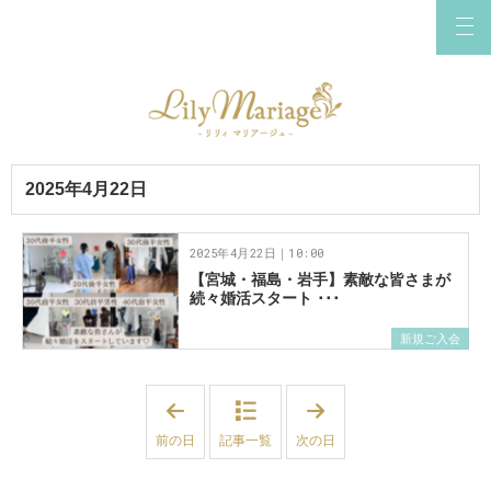
2025年4月22日
2025年4月22日｜10:00
【宮城・福島・岩手】素敵な皆さまが
続々婚活スタート ･･･
新規ご入会
「
「
2
2
0
0
前の日
記事一覧
次の日
2
2
5
5
年
年