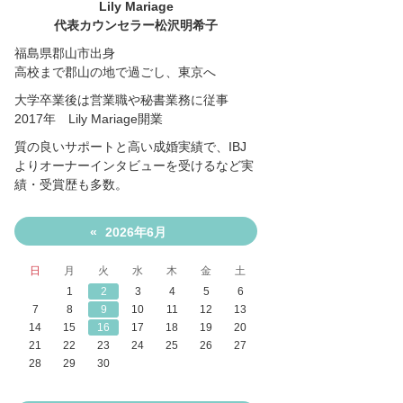
Lily Mariage
代表カウンセラー松沢明希子
福島県郡山市出身
高校まで郡山の地で過ごし、東京へ
大学卒業後は営業職や秘書業務に従事
2017年 Lily Mariage開業
質の良いサポートと高い成婚実績で、IBJ
よりオーナーインタビューを受けるなど実
績・受賞歴も多数。
2026年6月
«
日
月
火
水
木
金
土
1
2
3
4
5
6
7
8
9
10
11
12
13
14
15
16
17
18
19
20
21
22
23
24
25
26
27
28
29
30