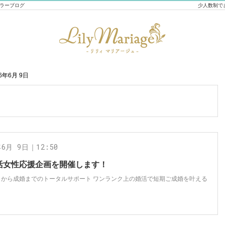
セラーブログ
少人数制で
26年6月 9日
26年6月 9日
年6月 9日｜12:50
活女性応援企画を開催します！
トから成婚までのトータルサポート ワンランク上の婚活で短期ご成婚を叶える