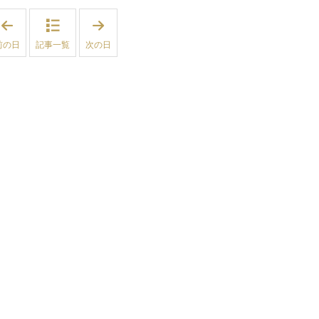
「
「
2
2
0
0
前の日
記事一覧
次の日
2
2
6
6
年
年
6
6
月
月
2
1
日
6
」
日
」