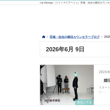
Lily Mariage（リリィマリアージュ）宮城・仙台の婚活カウン
ホーム
ホーム
宮城・仙台の婚活カウンセラーブログ
宮城・仙台の婚活カウンセラーブログ
20
20
2026年6月 9日
2026
婚
スター
♡ ･･･
新規ご入会