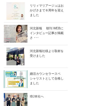
リリィマリアージュはお
かげさまで８周年を迎え
ました
河北新報 朝刊 WEBに
インタビュー記事が掲載
さ ･･･
河北新報社様より取材を
受けました
婚活カウンセラースペ
シャリストとして合格し
ました
IBJ本社へ