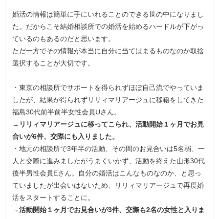
婚活の情報は簡単に手にいれることのできる世の中になりまし
た。だからこそ結婚相談所での婚活を始めるハードルが下がっ
ているのもあるのだと思います。
ただ一方でその情報が本当に自分に当てはまるものなのか取捨
選択することが大切です。
・東京の相談所でサポートを得られずほぼ自己流でやっていま
したが、結果が得られずリリィマリアージュに移籍をしてきた
福島30代前半前半女性会員Uさん。
→リリィマリアージュに移ってこられ、活動開始１ヶ月でお見
合いが6件、交際にも入りました。
・地元の相談所で3年半の活動、その間のお見合いは5名弱、一
人と交際に進みましたがうまくいかず、活動を終えた山形30代
後半男性会員Eさん。自分の婚活はこんなものなのか、と思っ
ていましたが出会いはないため、リリィマリアージュで再度婚
活をスタートすることに。
→活動開始１ヶ月でお見合いが3件、交際も2名の女性と入りま