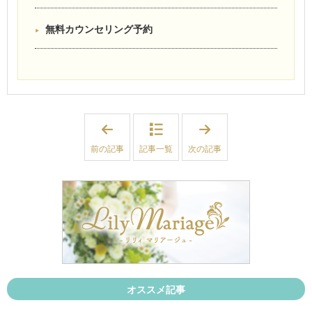
無料カウンセリング予約
「
「
【
【
宮
宮
前の記事
記事一覧
次の記事
城
城
】
・
3
福
0
島
代
】
後
新
半
規
男
会
性
員
、
様
婚
、
活
続
ス
々
タ
ス
オススメ記事
ー
タ
ト
ー