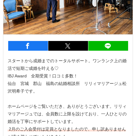
entry1607
シェア
entry1607
シェア
entry1
スタートから成婚までのトータルサポート。ワンランク上の婚
活で短期ご成婚を叶える♡
IBJ Award 全期受賞！口コミ多数！
仙台 宮城 郡山 福島の結婚相談所 リリィマリアージュ松
沢明希子です。
ホームページをご覧いただき、ありがとうございます。リリィ
マリアージュでは、会員数に上限を設けており、一人ひとりの
婚活を丁寧にサポートしています。
2月のご入会受付は定員となりましたので、申し訳ありません