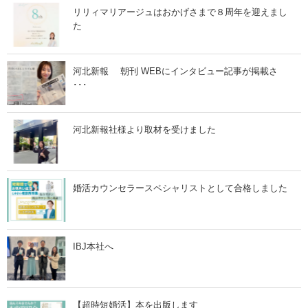
！
ト
リリィマリアージュはおかげさまで８周年を迎えまし
」
！
た
」
河北新報 朝刊 WEBにインタビュー記事が掲載さ
･･･
河北新報社様より取材を受けました
婚活カウンセラースペシャリストとして合格しました
IBJ本社へ
【超時短婚活】本を出版します