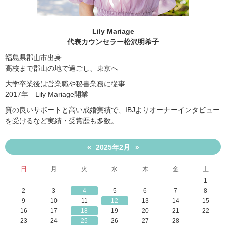
Lily Mariage
代表カウンセラー松沢明希子
福島県郡山市出身
高校まで郡山の地で過ごし、東京へ
大学卒業後は営業職や秘書業務に従事
2017年 Lily Mariage開業
質の良いサポートと高い成婚実績で、IBJよりオーナーインタビュー
を受けるなど実績・受賞歴も多数。
2025年2月
«
»
日
月
火
水
木
金
土
1
2
3
4
5
6
7
8
9
10
11
12
13
14
15
16
17
18
19
20
21
22
23
24
25
26
27
28