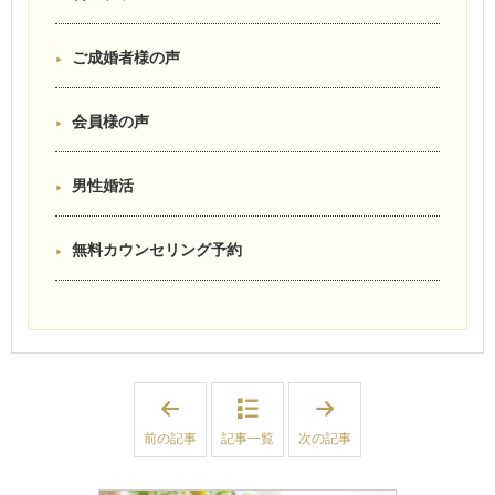
ご成婚者様の声
会員様の声
男性婚活
無料カウンセリング予約
「
「
結
【
婚
新
前の記事
記事一覧
次の記事
相
規
談
ご
所
入
で
会