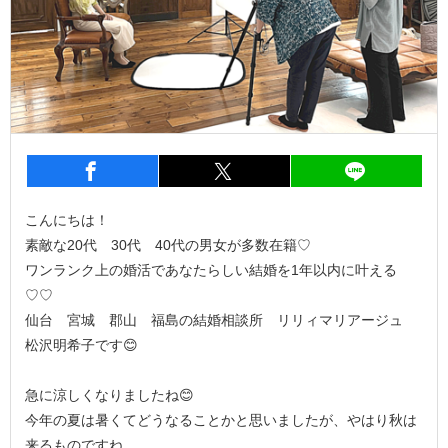
entry877
シェア
entry877
シェア
entry8
こんにちは！
素敵な20代 30代 40代の男女が多数在籍♡
ワンランク上の婚活であなたらしい結婚を1年以内に叶える
♡♡
仙台 宮城 郡山 福島の結婚相談所 リリィマリアージュ
松沢明希子です😊
急に涼しくなりましたね😊
今年の夏は暑くてどうなることかと思いましたが、やはり秋は
来るものですね。