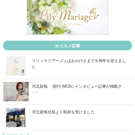
の
】
婚
ミ
活
ド
が
サ
当
ー
た
男
り
性
前
、
の
ご
世
入
オススメ記事
の
会
中
♡
へ
」
リリィマリアージュはおかげさまで８周年を迎えまし
」
た
河北新報 朝刊 WEBにインタビュー記事が掲載さ
･･･
河北新報社様より取材を受けました