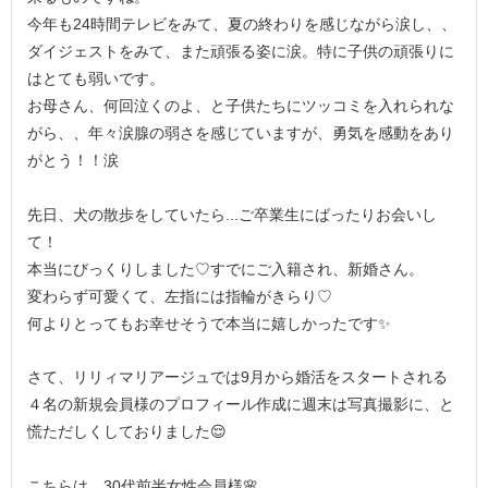
今年も24時間テレビをみて、夏の終わりを感じながら涙し、、
ダイジェストをみて、また頑張る姿に涙。特に子供の頑張りに
はとても弱いです。
お母さん、何回泣くのよ、と子供たちにツッコミを入れられな
がら、、年々涙腺の弱さを感じていますが、勇気を感動をあり
がとう！！涙
先日、犬の散歩をしていたら...ご卒業生にばったりお会いし
て！
本当にびっくりしました♡すでにご入籍され、新婚さん。
変わらず可愛くて、左指には指輪がきらり♡
何よりとってもお幸せそうで本当に嬉しかったです✨
さて、リリィマリアージュでは9月から婚活をスタートされる
４名の新規会員様のプロフィール作成に週末は写真撮影に、と
慌ただしくしておりました😌
こちらは、30代前半女性会員様🌸