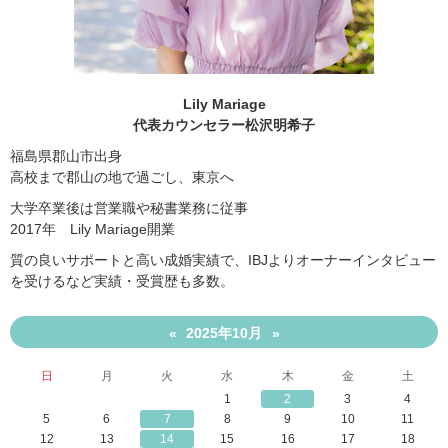
Lily Mariage
代表カウンセラー松沢明希子
福島県郡山市出身
高校まで郡山の地で過ごし、東京へ
大学卒業後は営業職や秘書業務に従事
2017年 Lily Mariage開業
質の良いサポートと高い成婚実績で、IBJよりオーナーインタビュー
を受けるなど実績・受賞歴も多数。
2025年10月
«
»
日
月
火
水
木
金
土
1
2
3
4
5
6
7
8
9
10
11
12
13
14
15
16
17
18