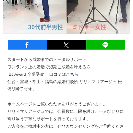
entry1661
シェア
entry1661
シェア
entry1
スタートから成婚までのトータルサポート
ワンランク上の婚活で短期ご成婚を叶える♡
IBJ Award 全期受賞！ 口コミは
こちら
仙台・宮城・郡山・福島の結婚相談所 リリィマリアージュ 松
沢明希子です。
ホームページをご覧いただきありがとうございます。
リリィマリアージュでは、会員数に上限を設け、一人ひとりに
寄り添う丁寧なサポートを行っております。
ご入会をご検討中の方は、ぜひカウンセリングをご予約くださ