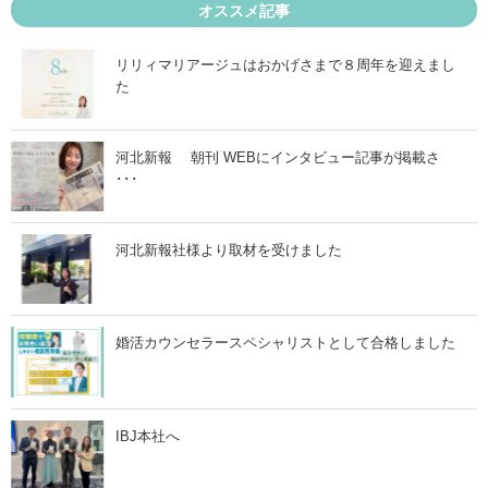
ー
タ
オススメ記事
ト
ー
！
ト
」
！
リリィマリアージュはおかげさまで８周年を迎えまし
寒
た
く
な
る
ほ
ど
河北新報 朝刊 WEBにインタビュー記事が掲載さ
恋
･･･
は
育
つ
？
秋
河北新報社様より取材を受けました
の
婚
活
を
成
婚活カウンセラースペシャリストとして合格しました
功
さ
せ
る
ポ
イ
IBJ本社へ
ン
ト
」