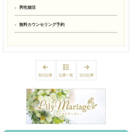
男性婚活
無料カウンセリング予約
「
「
【
【
宮
宮
前の記事
記事一覧
次の記事
城
城
】
】
新
新
規
規
会
会
員
員
様
様
続
、
々
秋
婚
の
活
婚
ス
活
タ
ス