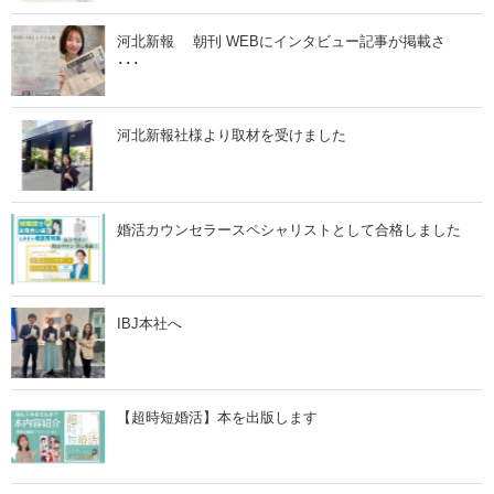
プ
ロ
ポ
河北新報 朝刊 WEBにインタビュー記事が掲載さ
ー
･･･
ズ
ラ
ッ
シ
ュ
河北新報社様より取材を受けました
♡
」
婚活カウンセラースペシャリストとして合格しました
IBJ本社へ
【超時短婚活】本を出版します