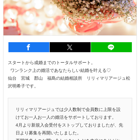
entry1534
シェア
entry1534
シェア
entry1
スタートから成婚までのトータルサポート。
ワンランク上の婚活であなたらしい結婚を叶える♡
仙台 宮城 郡山 福島の結婚相談所 リリィマリアージュ松
沢明希子です。
リリィマリアージュでは少人数制で会員数に上限を設
けてお一人お一人の婚活をサポートしております。
4月より新規入会受付をストップしておりましたが、先
日より募集を再開いたしました。