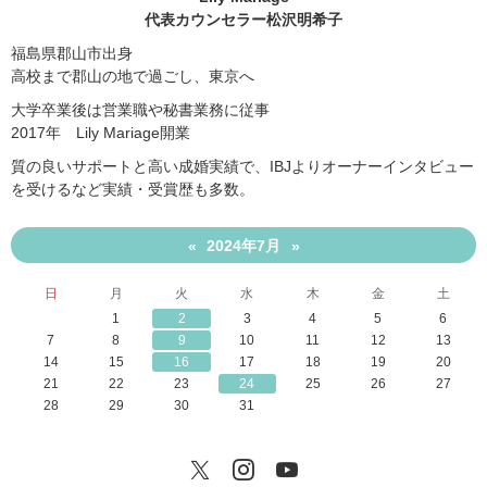
代表カウンセラー松沢明希子
福島県郡山市出身
高校まで郡山の地で過ごし、東京へ
大学卒業後は営業職や秘書業務に従事
2017年 Lily Mariage開業
質の良いサポートと高い成婚実績で、IBJよりオーナーインタビュー
を受けるなど実績・受賞歴も多数。
2024年7月
«
»
日
月
火
水
木
金
土
1
2
3
4
5
6
7
8
9
10
11
12
13
14
15
16
17
18
19
20
21
22
23
24
25
26
27
28
29
30
31
Twitter
Instagram
YouTube