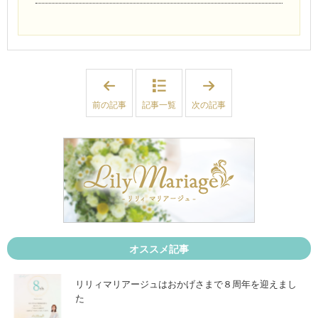
「
「
結
私
婚
は
前の記事
記事一覧
次の記事
す
結
る
婚
と
で
決
き
め
る
る
？
時
成
♡
婚
新
し
規
て
会
い
員
る
様
人
続
の
オススメ記事
々
条
ス
件
タ
と
リリィマリアージュはおかげさまで８周年を迎えまし
ー
は
た
ト
？
&
」