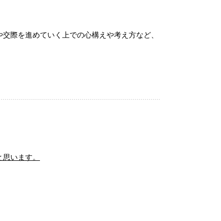
や交際を進めていく上での心構えや考え方など、
と思います。
婚レポートあり】40代女性、結婚相談所だから叶えられた