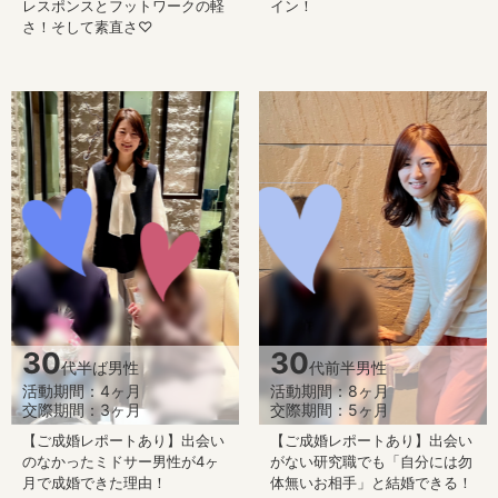
レスポンスとフットワークの軽
イン！
さ！そして素直さ♡
30
30
代半ば男性
代前半男性
活動期間：4ヶ月
活動期間：8ヶ月
交際期間：3ヶ月
交際期間：5ヶ月
【ご成婚レポートあり】出会い
【ご成婚レポートあり】出会い
のなかったミドサー男性が4ヶ
がない研究職でも「自分には勿
月で成婚できた理由！
体無いお相手」と結婚できる！