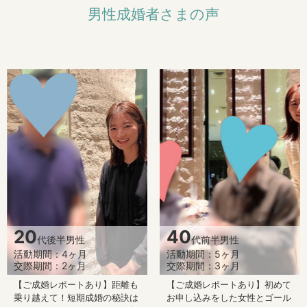
男性成婚者さまの声
20
40
代後半男性
代前半男性
活動期間：4ヶ月
活動期間：5ヶ月
交際期間：2ヶ月
交際期間：3ヶ月
【ご成婚レポートあり】距離も
【ご成婚レポートあり】初めて
乗り越えて！短期成婚の秘訣は
お申し込みをした女性とゴール