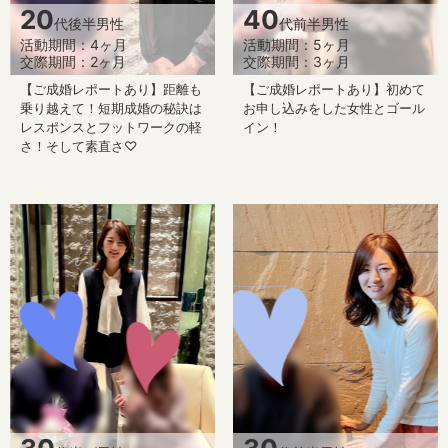
20
40
代後半男性
代前半男性
活動期間：4ヶ月
活動期間：5ヶ月
交際期間：2ヶ月
交際期間：3ヶ月
【ご成婚レポートあり】距離も
【ご成婚レポートあり】初めて
乗り越えて！短期成婚の秘訣は
お申し込みをした女性とゴール
レスポンスとフットワークの軽
イン！
さ！そして素直さ♡