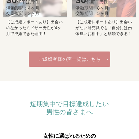
30
30
代半ば男性
代前半男性
活動期間：4ヶ月
活動期間：8ヶ月
交際期間：3ヶ月
交際期間：5ヶ月
【ご成婚レポートあり】出会い
【ご成婚レポートあり】出会い
のなかったミドサー男性が4ヶ
がない研究職でも「自分には勿
月で成婚できた理由！
体無いお相手」と結婚できる！
ご成婚者様の声一覧はこちら
短期集中で目標達成したい
男性の皆さまへ
女性に選ばれるための