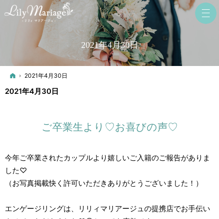
2021年4月30日
ホーム
2021年4月30日
2021年4月30日
ご卒業生より♡お喜びの声♡
今年ご卒業されたカップルより嬉しいご入籍のご報告がありま
した♡
（お写真掲載快く許可いただきありがとうございました！）
エンゲージリングは、リリィマリアージュの提携店でお手伝い