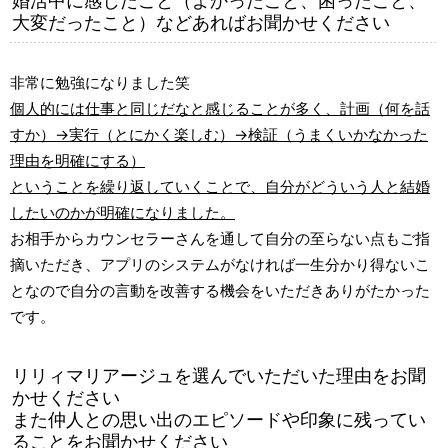
婚活中に感じたこと（よかったこと、困ったこと、
大変だったこと）などあればお聞かせください
非常に勉強になりました笑
個人的には仕事と同じだなと感じることが多く、計画（何を話
すか）→実行（とにかく楽しむ）→検証（うまくいかなかった
理由を明確にする）
ということを繰り返していくことで、自分がどういう人と結婚
したいのかが明確になりました。
お相手からカウンセラーさんを通して自分の至らない点もご指
摘いただき、アプリのシステムがなければ一生分かり得ないこ
となので自分の言動を改善する機会をいただきありがたかった
です。
リリィマリアージュを選んでいただいた理由をお聞
かせください
また仲人との思い出のエピソードや印象に残ってい
ることをお聞かせください