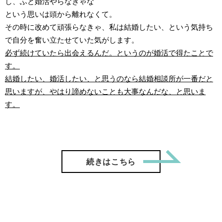
し、ふと婚活やらなきゃな
という思いは頭から離れなくて。
その時に改めて頑張らなきゃ、私は結婚したい、という気持ち
で自分を奮い立たせていた気がします。
必ず続けていたら出会えるんだ。というのが婚活で得たことで
す。
結婚したい、婚活したい、と思うのなら結婚相談所が一番だと
思いますが、やはり諦めないことも大事なんだな、と思いま
す。
「【ご成
続きはこちら