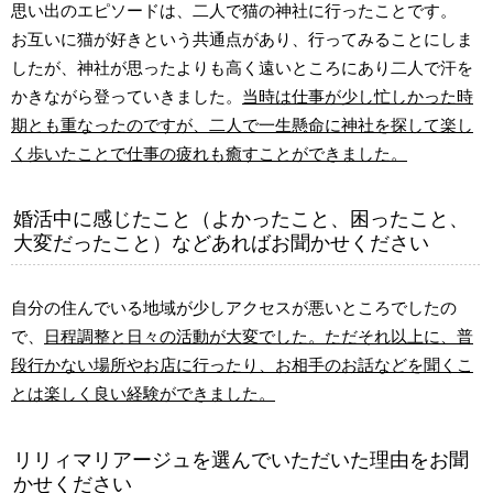
思い出のエピソードは、二人で猫の神社に行ったことです。
お互いに猫が好きという共通点があり、行ってみることにしま
したが、神社が思ったよりも高く遠いところにあり二人で汗を
かきながら登っていきました。
当時は仕事が少し忙しかった時
期とも重なったのですが、二人で一生懸命に神社を探して楽し
く歩いたことで仕事の疲れも癒すことができました。
婚活中に感じたこと（よかったこと、困ったこと、
大変だったこと）などあればお聞かせください
自分の住んでいる地域が少しアクセスが悪いところでしたの
で、
日程調整と日々の活動が大変でした。ただそれ以上に、普
段行かない場所やお店に行ったり、お相手のお話などを聞くこ
とは楽しく良い経験ができました。
リリィマリアージュを選んでいただいた理由をお聞
かせください