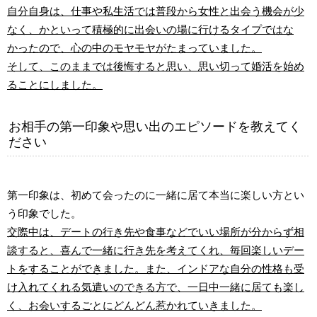
自分自身は、仕事や私生活では普段から女性と出会う機会が少
なく、かといって積極的に出会いの場に行けるタイプではな
かったので、心の中のモヤモヤがたまっていました。
そして、このままでは後悔すると思い、思い切って婚活を始め
ることにしました。
お相手の第一印象や思い出のエピソードを教えてく
ださい
第一印象は、初めて会ったのに一緒に居て本当に楽しい方とい
う印象でした。
交際中は、デートの行き先や食事などでいい場所が分からず相
談すると、喜んで一緒に行き先を考えてくれ、毎回楽しいデー
トをすることができました。また、インドアな自分の性格も受
け入れてくれる気遣いのできる方で、一日中一緒に居ても楽し
く、お会いするごとにどんどん惹かれていきました。