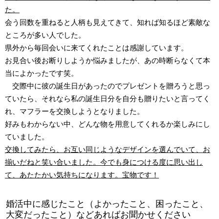
た。
会う回数を重ねると人柄も見えてきて、知れば知るほど素敵な
ところが多い人でした。
県外から毎回会いに来てくれたことは感謝しています。
お見合い後お断りしようか悩みましたが、あの時断らなくて本
当によかったです笑。
交際中に彼の誕生日があったのでプレゼントを贈ろうと思っ
ていたら、それなら私の誕生日分を自分も贈りたいと言ってく
れ、マフラーを交換しようとなりました。
好みもわからない中、どんな物を用意してくれるか楽しみにし
ていました。
交換してみたら、お互い同じようなデザインを選んでいて、お
揃いだねと笑い合いました。
今でも身につける度に思い出し
て、あたたかい気持ちになります。宝物です！
婚活中に感じたこと（よかったこと、困ったこと、
大変だったこと）などあればお聞かせください