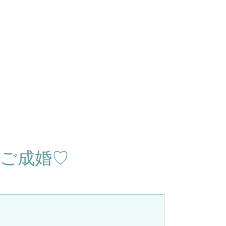
性ご成婚♡