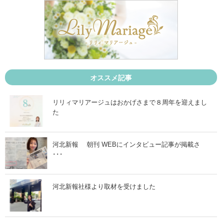
1
1
0
1
月
月
2
1
9
9
日
日
」
」
オススメ記事
リリィマリアージュはおかげさまで８周年を迎えまし
た
河北新報 朝刊 WEBにインタビュー記事が掲載さ
･･･
河北新報社様より取材を受けました