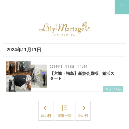
2024年11月11日
2024年11月11日｜14:59
【宮城・福島】新規会員様、婚活ス
タート！
新規ご入会
「
「
2
2
0
0
前の日
記事一覧
次の日
2
2
4
4
年
年