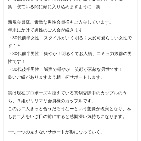
笑 寝ている間に頭に入り込めますように 笑
新規会員様、素敵な男性会員様もご入会しています。
年末にかけて男性のご入会が続きます！
・30代前半女性 スタイルがよく明るく大変可愛らしい女性で
す＾＾
・30代前半男性 爽やか！明るくてお人柄、コミュ力抜群の男
性です！
・30代後半男性 誠実で穏やか 笑顔が素敵な男性です！
良いご縁がありますよう精一杯サポートします。
実は現在プロポーズを控えている真剣交際中のカップルのう
ち、３組がリリマリ会員様のカップルです。
このお二人きっと合うだろうなーという想像が現実となり、私
もお二人をいざ目の前にすると感慨深い気持ちになります。
一つ一つの見えないサポートが形になっていく。