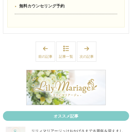
無料カウンセリング予約
「
「
【
【
超
宮
前の記事
記事一覧
次の記事
時
城
短
・
婚
山
活
形
】
】
本
新
を
規
出
会
版
員
し
様
ま
婚
す
活
」
ス
タ
オススメ記事
ー
ト
。
リリィマリアージュはおかげさまで８周年を迎えまし