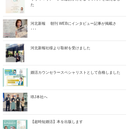
Y
た
o
u
T
u
b
河北新報 朝刊 WEBにインタビュー記事が掲載さ
e
･･･
-
5
歳
の
身
河北新報社様より取材を受けました
だ
し
な
み
」
婚活カウンセラースペシャリストとして合格しました
IBJ本社へ
【超時短婚活】本を出版します