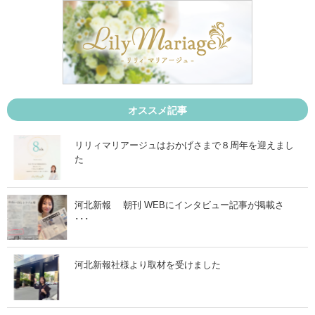
5
5
月
月
1
1
日
9
」
日
」
オススメ記事
リリィマリアージュはおかげさまで８周年を迎えまし
た
河北新報 朝刊 WEBにインタビュー記事が掲載さ
･･･
河北新報社様より取材を受けました