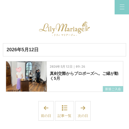
2026年5月12日
2026年5月12日｜09:26
真剣交際からプロポーズへ。ご縁が動
く5月
新規ご入会
「
「
2
2
0
0
前の日
記事一覧
次の日
2
2
6
6
年
年