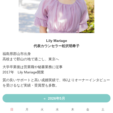
Lily Mariage
代表カウンセラー松沢明希子
福島県郡山市出身
高校まで郡山の地で過ごし、東京へ
大学卒業後は営業職や秘書業務に従事
2017年 Lily Mariage開業
質の良いサポートと高い成婚実績で、IBJよりオーナーインタビュー
を受けるなど実績・受賞歴も多数。
2026年5月
«
日
月
火
水
木
金
土