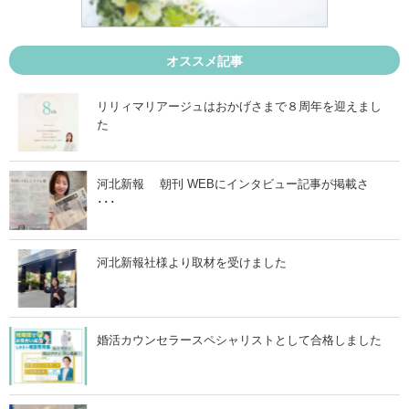
男
ら
性
届
・
い
女
た
性
第
オススメ記事
た
二
ち
子
が
誕
リリィマリアージュはおかげさまで８周年を迎えまし
婚
生
た
活
の
を
ご
ス
報
タ
告
ー
」
河北新報 朝刊 WEBにインタビュー記事が掲載さ
ト
･･･
さ
れ
ま
し
た
河北新報社様より取材を受けました
」
婚活カウンセラースペシャリストとして合格しました