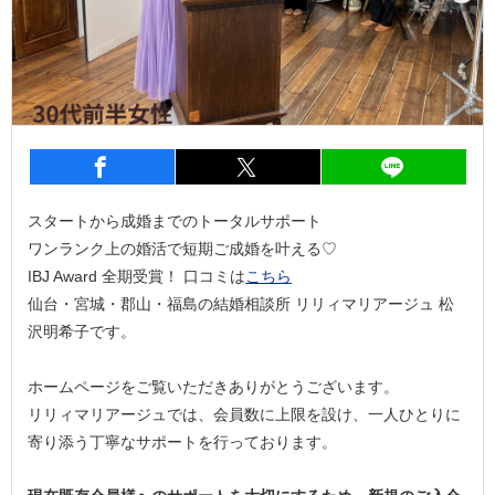
entry1701
シェア
entry1701
シェア
entry1
スタートから成婚までのトータルサポート
ワンランク上の婚活で短期ご成婚を叶える♡
IBJ Award 全期受賞！ 口コミは
こちら
仙台・宮城・郡山・福島の結婚相談所 リリィマリアージュ 松
沢明希子です。
ホームページをご覧いただきありがとうございます。
リリィマリアージュでは、会員数に上限を設け、一人ひとりに
寄り添う丁寧なサポートを行っております。