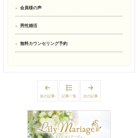
会員様の声
男性婚活
無料カウンセリング予約
「
「
【
【
福
幸
前の記事
記事一覧
次の記事
島
せ
・
の
宮
連
城
鎖
】
】
お
卒
勧
業
め
生
の
か