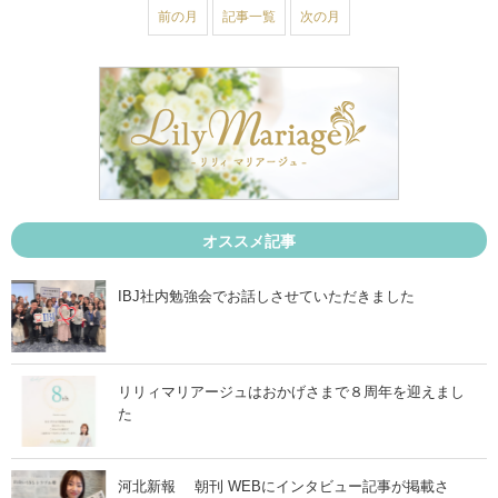
0
0
前の月
記事一覧
次の月
2
2
6
6
年
年
5
7
月
月
」
」
オススメ記事
IBJ社内勉強会でお話しさせていただきました
リリィマリアージュはおかげさまで８周年を迎えまし
た
河北新報 朝刊 WEBにインタビュー記事が掲載さ