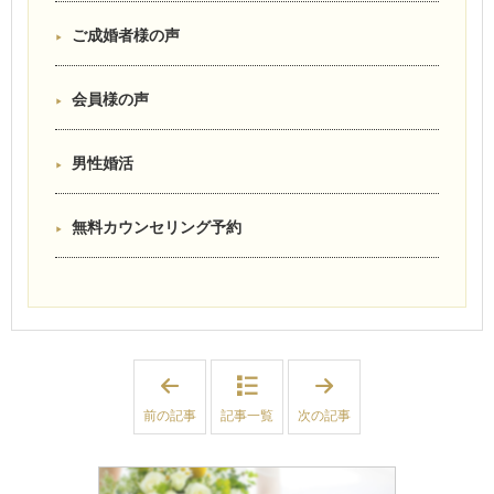
ご成婚者様の声
会員様の声
男性婚活
無料カウンセリング予約
「
「
婚
婚
活
活
前の記事
記事一覧
次の記事
は
女
性
誰
応
か
援
の
企