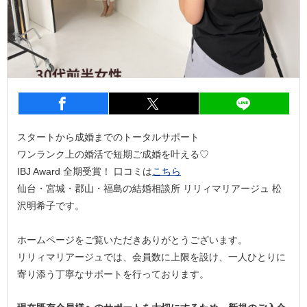
entry1705
シェア
entry1705
シェア
entry1
スタートから成婚までのトータルサポート
ワンランク上の婚活で短期ご成婚を叶える♡
IBJ Award 全期受賞！ 口コミは
こちら
仙台・宮城・郡山・福島の結婚相談所 リリィマリアージュ 松
沢明希子です。
ホームページをご覧いただきありがとうございます。
リリィマリアージュでは、会員数に上限を設け、一人ひとりに
寄り添う丁寧なサポートを行っております。