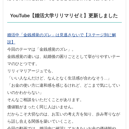
YouTube【婚活大学リリマリゼミ】更新しました
婚活中「金銭感覚のズレ」は見逃さないで【ステージ別に解
説】
今回のテーマは「金銭感覚のズレ」。
金銭感覚の違いは、結婚後の困りごととして挙がりやすいテー
マのひとつです。
リリィマリアージュでも、
「いい人なんだけど、なんとなく生活感が合わなそう...」
「お金の使い方に違和感を感じるけれど、どこまで気にしてい
いのかわからない」
そんなご相談をいただくことがあります。
価値観がまったく同じ人はいません。
だからこそ大切なのは、お互いの考え方を知り、歩み寄りなが
ら話し合える関係を築いていくこと。
今回の動画では、婚活中に確認しておきたいお金の価値観や、