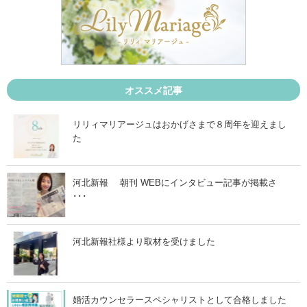
正
画
解
を
開
で
催
は
し
な
ま
く
す
、
！
自
」
オススメ記事
分
に
合
リリィマリアージュはおかげさまで８周年を迎えまし
っ
た
た
進
め
方
を
河北新報 朝刊 WEBにインタビュー記事が掲載さ
」
･･･
河北新報社様より取材を受けました
婚活カウンセラースペシャリストとして合格しました