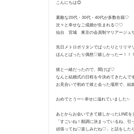
こんにちは😊
素敵な20代・30代・40代が多数在籍♡
次々と幸せなご成婚が生まれる♡♡
仙台 宮城 東京の会員制マリアージュサ
先日メトロポリタンでばったりとリリマ
ほんとばったり偶然♡嬉しかったー！！
彼と一緒だったので、聞けば♡
なんと結婚式の日程を今決めてきたんで
お見合いで初めて彼と会った場所で、結
おめでとうー✨幸せに溢れていました✨
あとからお会いできて嬉しかったLINEを
「すごいね！順調に決まっているね、引
頑張ってね♡楽しみだね♡」と話をした