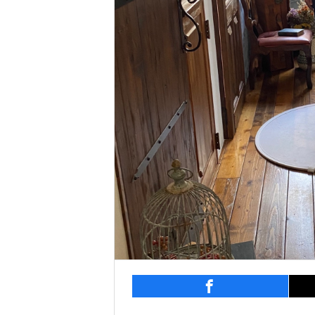
entry718
シェ