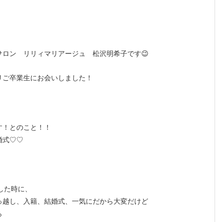
ロン リリィマリアージュ 松沢明希子です😉
リご卒業生にお会いしました！
！
す！とのこと！！
婚式♡♡
した時に、
っ越し、入籍、結婚式、一気にだから大変だけど
ら