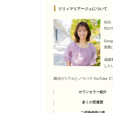
リリィマリアージュについて
仙台
代の
Go
実際
成婚
した
婚活のリアルとノウハウ YouTub
カウンセラー紹介
多くの受賞歴
ご成婚者様の声