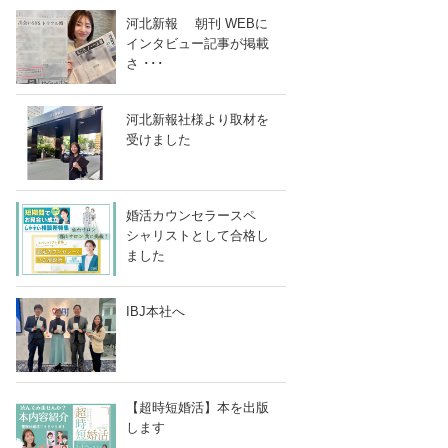
河北新報 朝刊 WEBに
インタビュー記事が掲載
さ ･･･
河北新報社様より取材を
受けました
婚活カウンセラースペ
シャリストとして合格し
ました
IBJ本社へ
NEで送る
【超時短婚活】本を出版
します