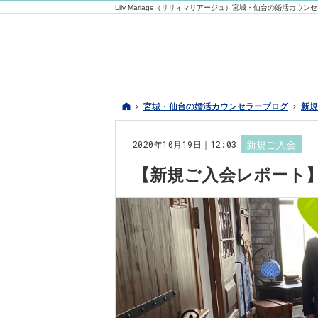
Lily Mariage（リリィマリアージュ）宮城・仙台の婚活カウン
ホーム
ホーム
宮城・仙台の婚活カウンセラーブログ
宮城・仙台の婚活カウンセラーブログ
新規
新規
2020年10月19日｜12:03
新規ご入会
【新規ご入会レポート】