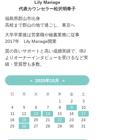
Lily Mariage
代表カウンセラー松沢明希子
福島県郡山市出身
高校まで郡山の地で過ごし、東京へ
大学卒業後は営業職や秘書業務に従事
2017年 Lily Mariage開業
質の良いサポートと高い成婚実績で、IBJ
よりオーナーインタビューを受けるなど実
績・受賞歴も多数。
2020年10月
«
»
日
月
火
水
木
金
土
1
2
3
4
5
6
7
8
9
10
11
12
13
14
15
16
17
18
19
20
21
22
23
24
25
26
27
28
29
30
31