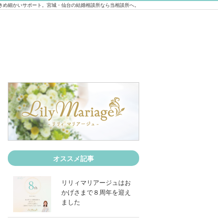
きめ細かいサポート。宮城・仙台の結婚相談所なら当相談所へ。
【新規ご入会レポート】30代後半男性ご
オススメ記事
リリィマリアージュはお
かげさまで８周年を迎え
ました