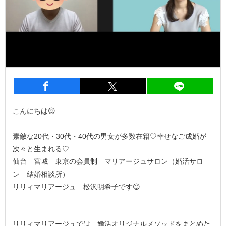
entry688
シェア
entry688
シェア
entry6
こんにちは😌
素敵な20代・30代・40代の男女が多数在籍♡幸せなご成婚が
次々と生まれる♡
仙台 宮城 東京の会員制 マリアージュサロン（婚活サロ
ン 結婚相談所）
リリィマリアージュ 松沢明希子です😊
リリィマリアージュでは、婚活オリジナルメソッドをまとめた