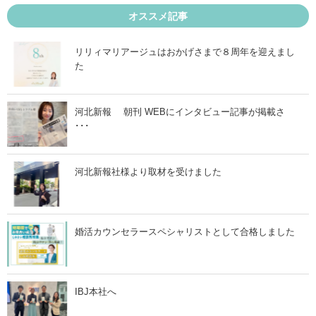
ら
よ
お
り
オススメ記事
引
成
越
婚
し
部
リリィマリアージュはおかげさまで８周年を迎えまし
し
門
た
ま
に
し
て
た
表
！
彰
」
さ
河北新報 朝刊 WEBにインタビュー記事が掲載さ
れ
･･･
ま
し
た
！
」
河北新報社様より取材を受けました
婚活カウンセラースペシャリストとして合格しました
IBJ本社へ