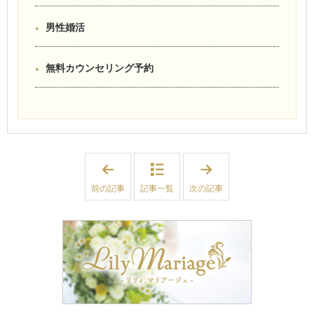
男性婚活
無料カウンセリング予約
「
「
今
【
後
ご
前の記事
記事一覧
次の記事
は
報
こ
告
ち
♡
ら
】
か
2
ら
期
♡
連
ア
続
メ
！
ブ
I
ロ
B
か
J