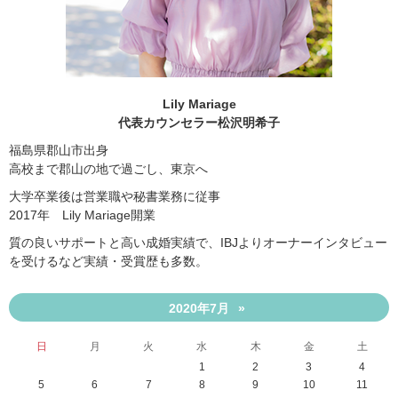
Lily Mariage
代表カウンセラー松沢明希子
福島県郡山市出身
高校まで郡山の地で過ごし、東京へ
大学卒業後は営業職や秘書業務に従事
2017年 Lily Mariage開業
質の良いサポートと高い成婚実績で、IBJよりオーナーインタビュー
を受けるなど実績・受賞歴も多数。
2020年7月
»
日
月
火
水
木
金
土
1
2
3
4
5
6
7
8
9
10
11