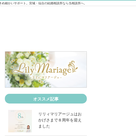
きめ細かいサポート。宮城・仙台の結婚相談所なら当相談所へ。
【メディア出演】 FM mot.com様にて
オススメ記事
リリィマリアージュはお
かげさまで８周年を迎え
ました