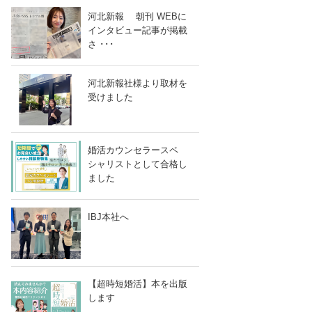
河北新報 朝刊 WEBに
インタビュー記事が掲載
さ ･･･
河北新報社様より取材を
受けました
婚活カウンセラースペ
シャリストとして合格し
ました
IBJ本社へ
NEで送る
【超時短婚活】本を出版
します