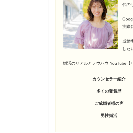
代の
Go
実際
成婚
した
婚活のリアルとノウハウ YouTub
カウンセラー紹介
多くの受賞歴
ご成婚者様の声
男性婚活