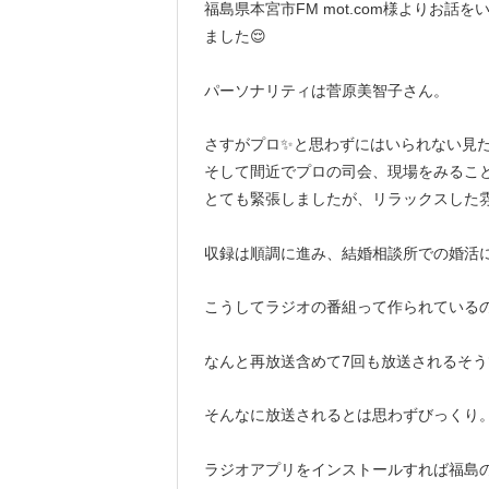
福島県本宮市FM mot.com様よりお
ました😌
パーソナリティは菅原美智子さん。
さすがプロ✨と思わずにはいられない見
そして間近でプロの司会、現場をみるこ
とても緊張しましたが、リラックスした
収録は順調に進み、結婚相談所での婚活に
こうしてラジオの番組って作られているの
なんと再放送含めて7回も放送されるそうで.
そんなに放送されるとは思わずびっくり
ラジオアプリをインストールすれば福島