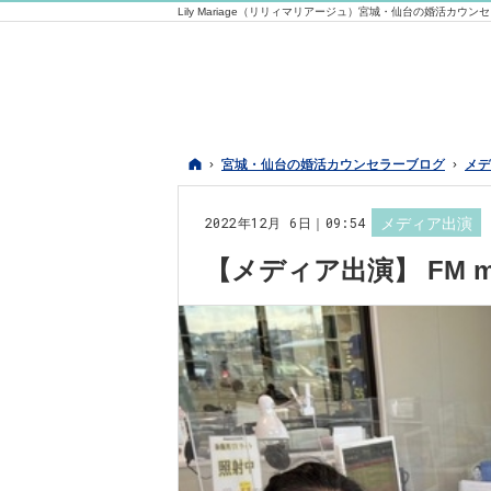
Lily Mariage（リリィマリアージュ）宮城・仙台の婚活カウン
ホーム
ホーム
宮城・仙台の婚活カウンセラーブログ
宮城・仙台の婚活カウンセラーブログ
メデ
メデ
2022年12月 6日｜09:54
メディア出演
【メディア出演】 FM 