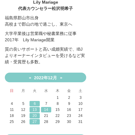
Lily Mariage
代表カウンセラー松沢明希子
福島県郡山市出身
高校まで郡山の地で過ごし、東京へ
大学卒業後は営業職や秘書業務に従事
2017年 Lily Mariage開業
質の良いサポートと高い成婚実績で、IBJ
よりオーナーインタビューを受けるなど実
績・受賞歴も多数。
2022年12月
«
»
日
月
火
水
木
金
土
1
2
3
4
5
6
7
8
9
10
11
12
13
14
15
16
17
18
19
20
21
22
23
24
25
26
27
28
29
30
31