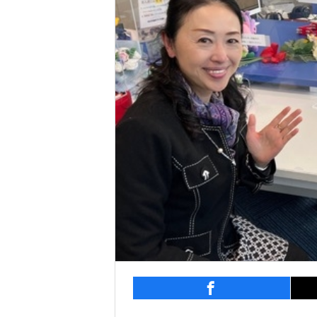
entry892
シェ