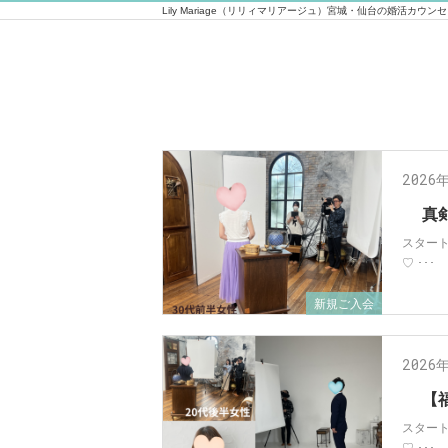
Lily Mariage（リリィマリアージュ）宮城・仙台の婚活カウン
2026
真
スター
♡ ･･･
新規ご入会
2026
【
スター