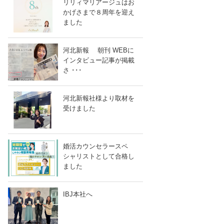
リリィマリアージュはお
かげさまで８周年を迎え
ました
河北新報 朝刊 WEBに
インタビュー記事が掲載
さ ･･･
河北新報社様より取材を
受けました
婚活カウンセラースペ
シャリストとして合格し
ました
IBJ本社へ