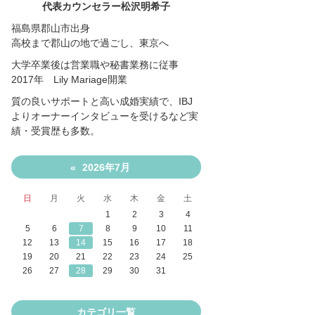
代表カウンセラー松沢明希子
福島県郡山市出身
高校まで郡山の地で過ごし、東京へ
大学卒業後は営業職や秘書業務に従事
2017年 Lily Mariage開業
質の良いサポートと高い成婚実績で、IBJ
よりオーナーインタビューを受けるなど実
績・受賞歴も多数。
2026年7月
«
日
月
火
水
木
金
土
1
2
3
4
5
6
7
8
9
10
11
12
13
14
15
16
17
18
19
20
21
22
23
24
25
26
27
28
29
30
31
カテゴリ一覧