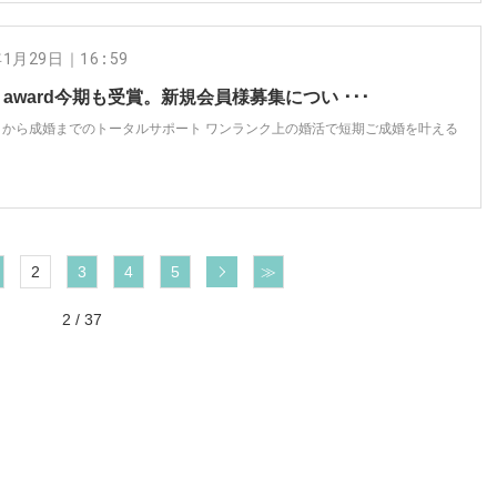
年1月29日｜16:59
J award今期も受賞。新規会員様募集につい ･･･
トから成婚までのトータルサポート ワンランク上の婚活で短期ご成婚を叶える
次へ
2
3
4
5
≫
2 / 37