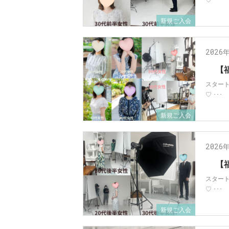
♡ ･･･
新規ご入会
2026
【
スター
♡ ･･･
新規ご入会
2026
【
スター
♡ ･･･
新規ご入会