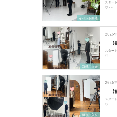
スター
♡ ･･･
イベント開催
2026
【
スター
♡ ･･･
新規ご入会
2026
【
スター
♡ ･･･
新規ご入会