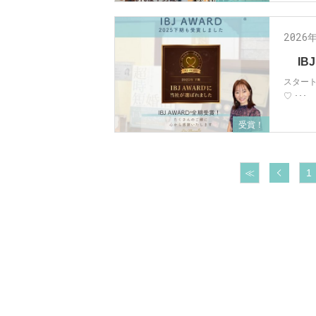
2026
IB
スター
♡ ･･･
受賞！
前へ
≪
1