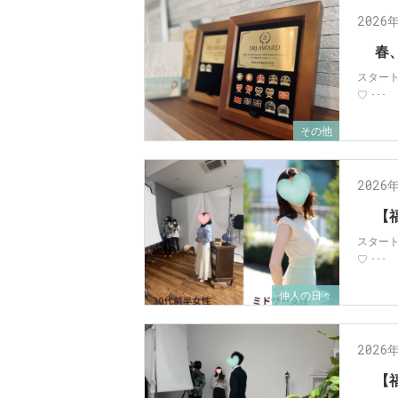
2026
春
スター
♡ ･･･
その他
2026
【
スター
♡ ･･･
仲人の日々
2026
【