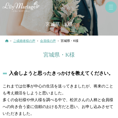
宮城県・K様
ホーム
ご成婚者様の声
会員様の声
宮城県・K様
宮城県・K様
入会しようと思ったきっかけを教えてください。
これまでは仕事が中心の生活を送ってきましたが、将来のこと
も考え婚活をしようと思いました。
多くの会社様や仲人様を調べる中で、松沢さんの人柄と会員様
への向き合う姿に信頼のおける方だと思い、お申し込みさせて
いただきました。