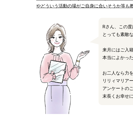
やどういう活動の場がご自身に合いそうか等も
Rさん、この度
とっても素敵
来月にはご入
本当によかった
お二人なら力
リリィマリアー
アンケートのご
末長くお幸せ