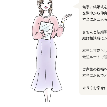
無事に結婚式
交際中から仲
本当にお二人ら
きちんと結婚
結婚相談所に
本当に可愛らし
最短ルートで
ご家族の祝福
本当におめで
末長くお幸せ