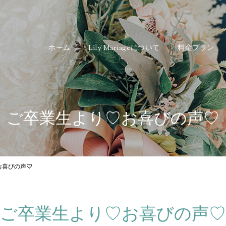
ホーム
Lily Mariageについて
料金プラン
ご卒業生より♡お喜びの声♡
お喜びの声♡
ご卒業生より♡お喜びの声♡