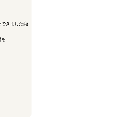
できました🤗
場を