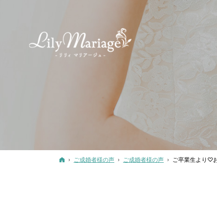
ホーム
ご成婚者様の声
ご成婚者様の声
ご卒業生より♡