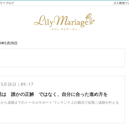
セラーブログ
少人数制で
26年5月26日
26年5月26日
年5月26日｜09:17
活は 誰かの正解 ではなく、自分に合った進め方を
トから成婚までのトータルサポート ワンランク上の婚活で短期ご成婚を叶える