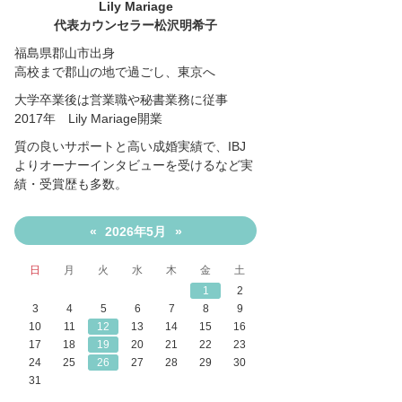
Lily Mariage
代表カウンセラー松沢明希子
福島県郡山市出身
高校まで郡山の地で過ごし、東京へ
大学卒業後は営業職や秘書業務に従事
2017年 Lily Mariage開業
質の良いサポートと高い成婚実績で、IBJ
よりオーナーインタビューを受けるなど実
績・受賞歴も多数。
2026年5月
«
»
日
月
火
水
木
金
土
1
2
3
4
5
6
7
8
9
10
11
12
13
14
15
16
17
18
19
20
21
22
23
24
25
26
27
28
29
30
31