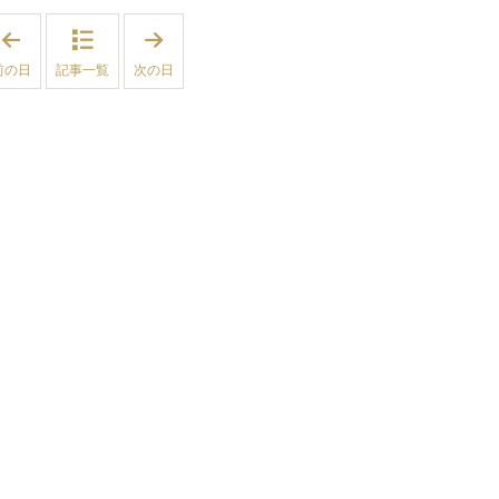
「
「
2
2
0
0
前の日
記事一覧
次の日
2
2
6
6
年
年
5
6
月
月
1
2
9
日
日
」
」