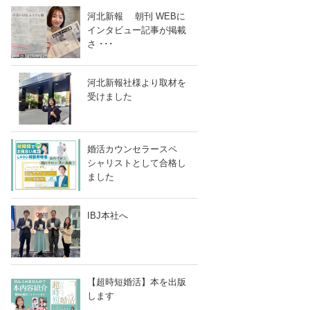
河北新報 朝刊 WEBに
インタビュー記事が掲載
さ ･･･
河北新報社様より取材を
受けました
婚活カウンセラースペ
シャリストとして合格し
ました
IBJ本社へ
【超時短婚活】本を出版
します