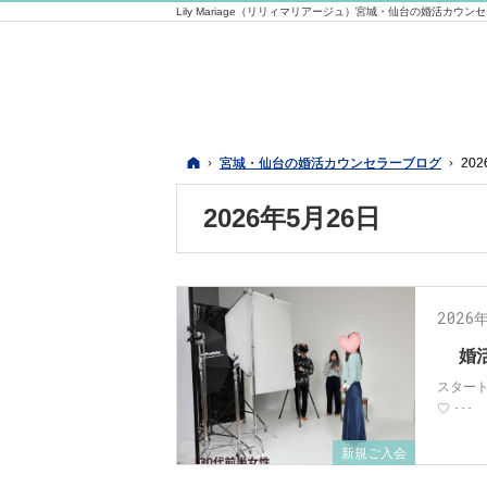
Lily Mariage（リリィマリアージュ）宮城・仙台の婚活カウン
ホーム
ホーム
宮城・仙台の婚活カウンセラーブログ
宮城・仙台の婚活カウンセラーブログ
20
20
2026年5月26日
2026
婚
スター
♡ ･･･
新規ご入会