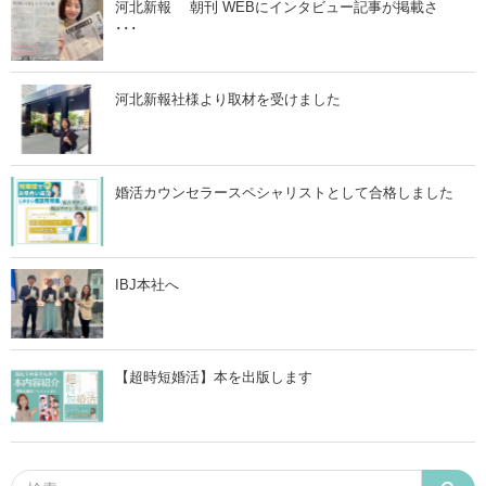
ら
河北新報 朝刊 WEBにインタビュー記事が掲載さ
付
･･･
き
合
っ
て
も
河北新報社様より取材を受けました
意
味
が
な
い
婚活カウンセラースペシャリストとして合格しました
？
！
」
IBJ本社へ
【超時短婚活】本を出版します