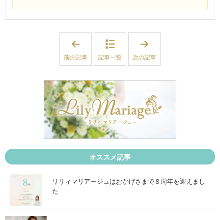
「
「
福
福
島
島
前の記事
記事一覧
次の記事
在
在
住
住
2
3
0
0
代
代
後
後
半
半
女
女
性
性
婚
婚
活
活
ス
ス
タ
タ
ー
ー
オススメ記事
ト
ト
！
！
結
」
リリィマリアージュはおかげさまで８周年を迎えまし
婚
た
し
な
い
な