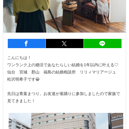
entry916
シェア
entry916
シェア
entry9
こんにちは！
ワンランク上の婚活であなたらしい結婚を1年以内に叶える♡
仙台 宮城 郡山 福島の結婚相談所 リリィマリアージュ
松沢明希子です😀
先日は青葉まつり。お友達が雀踊りに参加しましたので家族で
見てきました！