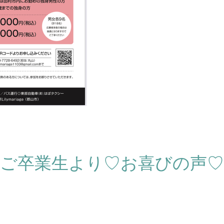
ご卒業生より♡お喜びの声♡